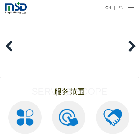
CN
|
EN
Previous
Next
SERVICE SCOPE
服务范围