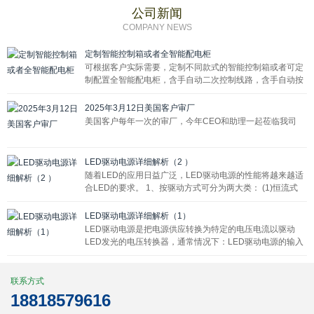
公司新闻
COMPANY NEWS
定制智能控制箱或者全智能配电柜
可根据客户实际需要，定制不同款式的智能控制箱或者可定
制配置全智能配电柜，含手自动二次控制线路，含手自动按
钮8个/12个，1P交流接触器8个/12个，七寸屏嵌入式安装，
显示屏外露方便操作。
2025年3月12日美国客户审厂
美国客户每年一次的审厂，今年CEO和助理一起莅临我司
LED驱动电源详细解析（2 ）
随着LED的应用日益广泛，LED驱动电源的性能将越来越适
合LED的要求。 1、按驱动方式可分为两大类： (1)恒流式
(2)恒压式
LED驱动电源详细解析（1）
LED驱动电源是把电源供应转换为特定的电压电流以驱动
LED发光的电压转换器，通常情况下：LED驱动电源的输入
包括高压工频交流(即市电)、低压直流、高压直流、低压高
频交流(如电子变压器的输出)等。
联系方式
18818579616