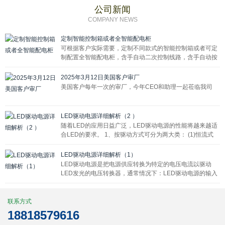
公司新闻
COMPANY NEWS
定制智能控制箱或者全智能配电柜
可根据客户实际需要，定制不同款式的智能控制箱或者可定
制配置全智能配电柜，含手自动二次控制线路，含手自动按
钮8个/12个，1P交流接触器8个/12个，七寸屏嵌入式安装，
显示屏外露方便操作。
2025年3月12日美国客户审厂
美国客户每年一次的审厂，今年CEO和助理一起莅临我司
LED驱动电源详细解析（2 ）
随着LED的应用日益广泛，LED驱动电源的性能将越来越适
合LED的要求。 1、按驱动方式可分为两大类： (1)恒流式
(2)恒压式
LED驱动电源详细解析（1）
LED驱动电源是把电源供应转换为特定的电压电流以驱动
LED发光的电压转换器，通常情况下：LED驱动电源的输入
包括高压工频交流(即市电)、低压直流、高压直流、低压高
频交流(如电子变压器的输出)等。
联系方式
18818579616