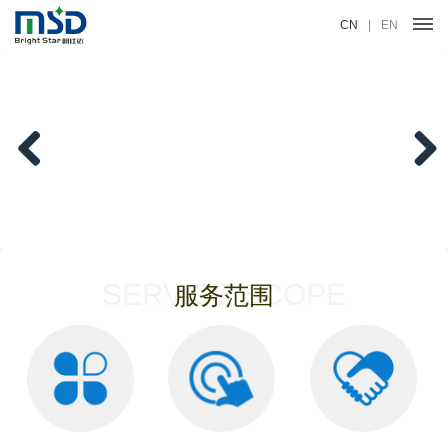
CN
|
EN
Previous
Next
SERVICE SCOPE
服务范围