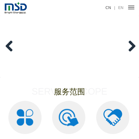
CN
|
EN
Previous
Next
SERVICE SCOPE
服务范围