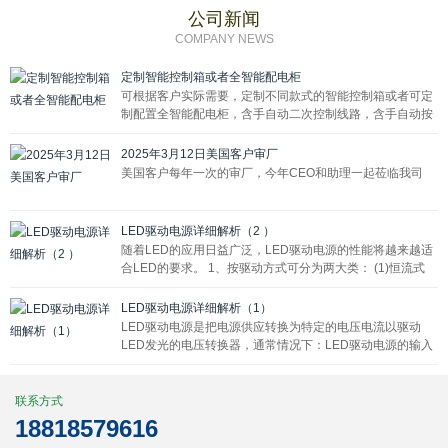
公司新闻
COMPANY NEWS
定制智能控制箱或者全智能配电柜
可根据客户实际需要，定制不同款式的智能控制箱或者可定
制配置全智能配电柜，含手自动二次控制线路，含手自动按
钮8个/12个，1P交流接触器8个/12个，七寸屏嵌入式安装，
显示屏外露方便操作。
2025年3月12日美国客户审厂
美国客户每年一次的审厂，今年CEO和助理一起莅临我司
LED驱动电源详细解析（2 ）
随着LED的应用日益广泛，LED驱动电源的性能将越来越适
合LED的要求。 1、按驱动方式可分为两大类： (1)恒流式
(2)恒压式
LED驱动电源详细解析（1）
LED驱动电源是把电源供应转换为特定的电压电流以驱动
LED发光的电压转换器，通常情况下：LED驱动电源的输入
包括高压工频交流(即市电)、低压直流、高压直流、低压高
频交流(如电子变压器的输出)等。
联系方式
18818579616